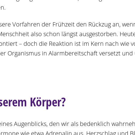
en.
nsere Vorfahren der Frühzeit den Rückzug an, wenn
enschheit also schon längst ausgestorben. Heute 
tiert – doch die Reaktion ist im Kern nach wie 
er Organismus in Alarmbereitschaft versetzt und u
nserem Körper?
eines Augenblicks, den wir als bedenklich wahrn
rmone wie etwa Adrenalin aus. Herzschlag und Bl