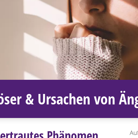
öser & Ursachen von Än
 vertrautes Phänomen
Auf