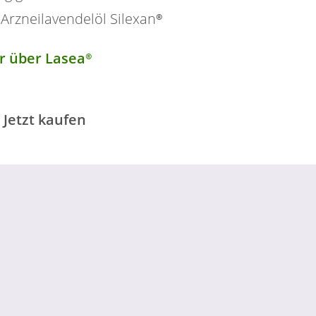
 Arzneilavendelöl
Silexan®
hr über
Lasea®
Jetzt kaufen