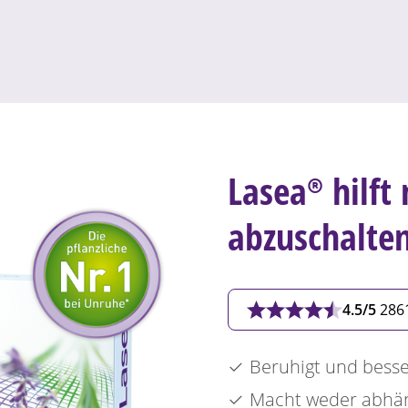
Lasea®
hilft 
abzuschalte
4.5/5
286
Beruhigt und besser
Macht weder abhä