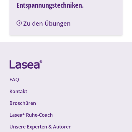
Entspannungstechniken.
Zu den Übungen
F
FAQ
o
Kontakt
o
t
Broschüren
e
r
Lasea®
Ruhe-Coach
T
F
Unsere Experten & Autoren
o