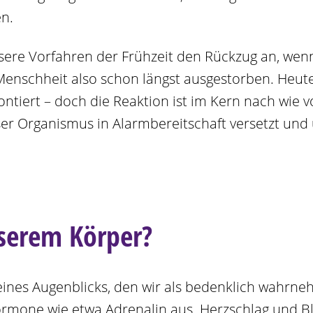
en.
nsere Vorfahren der Frühzeit den Rückzug an, wenn
enschheit also schon längst ausgestorben. Heute 
tiert – doch die Reaktion ist im Kern nach wie 
er Organismus in Alarmbereitschaft versetzt und u
nserem Körper?
eines Augenblicks, den wir als bedenklich wahrn
rmone wie etwa Adrenalin aus. Herzschlag und Bl