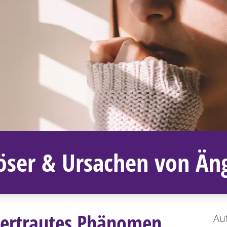
öser & Ursachen von Än
 vertrautes Phänomen
Auf