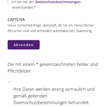
D
Ich bin mit den
Datenschutzbestimmungen
a
einverstanden.*
t
e
CAPTCHA
n
Diese Sicherheitsfrage überprüft, ob Sie ein menschlicher
s
Besucher sind und verhindert automatisches Spamming.
c
h
u
t
z
Die mit einem * gekennzeichneten Felder sind
Pflichtfelder.
Ihre Daten werden streng vertraulich und
gemäß geltenden
Datenschutzbestimmungen behandelt.