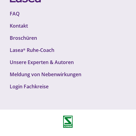
F
FAQ
o
Kontakt
o
t
Broschüren
e
r
Lasea®
Ruhe-Coach
T
F
Unsere Experten & Autoren
o
o
p
Meldung von Nebenwirkungen
o
1
t
Login Fachkreise
e
r
T
o
p
2