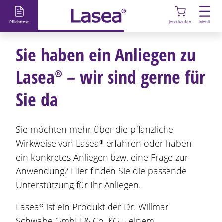
D
i
Pflichttext
Jetzt kaufen
Menü
r
e
Sie haben ein Anliegen zu
k
t
Lasea®
– wir sind gerne für
z
u
Sie da
m
I
n
Sie möchten mehr über die pflanzliche
h
Wirkweise von
Lasea®
erfahren oder haben
a
ein konkretes Anliegen bzw. eine Frage zur
l
Anwendung? Hier finden Sie die passende
t
Unterstützung für Ihr Anliegen.
Lasea®
ist ein Produkt der Dr. Willmar
Schwabe GmbH & Co. KG – einem