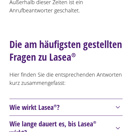
Außerhalb dieser Zeiten ist ein
Anrufbeantworter geschaltet.
Die am häufigsten gestellten
Fragen zu
Lasea®
Hier finden Sie die entsprechenden Antworten
kurz zusammengefasst:
Wie wirkt
Lasea®
?
Lasea®
wirkt dort, wo innere Unruhe entsteht:
Wie lange dauert es, bis
Lasea®
Im Reizfilter unseres Nervensystems. Dieser